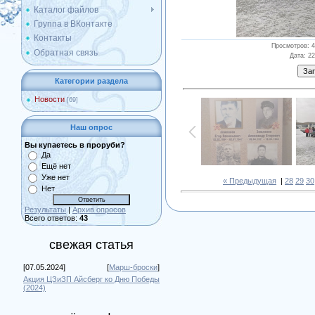
Каталог файлов
Группа в ВКонтакте
Контакты
Просмотров
: 
Обратная связь
Дата
: 2
Категории раздела
Новости
[69]
Наш опрос
Вы купаетесь в проруби?
Да
Ещё нет
Уже нет
« Предыдущая
|
28
29
30
Нет
Результаты
|
Архив опросов
Всего ответов:
43
свежая статья
[07.05.2024]
[
Марш-броски
]
Акция ЦЗиЗП Айсберг ко Дню Победы
(2024)