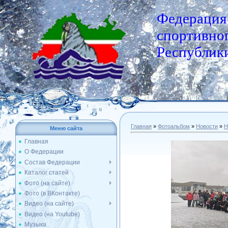
Федерация
спортивног
Республики
Главная
»
Фотоальбом
»
Новости
»
Н
Меню сайта
Главная
О Федерации
Состав Федерации
Каталог статей
Фото (на сайте)
Фото (в ВКонтакте)
Видео (на сайте)
Видео (на Youtube)
Музыка