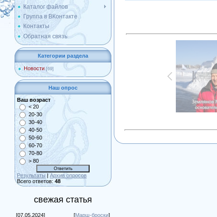
Каталог файлов
Группа в ВКонтакте
Контакты
Обратная связь
Категории раздела
Новости
[69]
Наш опрос
Ваш возраст
< 20
20-30
30-40
40-50
50-60
60-70
70-80
> 80
Результаты
|
Архив опросов
Всего ответов:
48
свежая статья
[07.05.2024]
[
Марш-броски
]