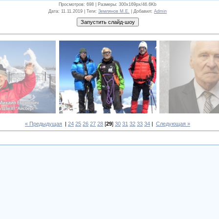
Просмотров
: 698 |
Размеры
: 300x169px/46.6Kb
Дата
: 11.11.2019 |
Теги
:
Землянов М.Е.
|
Добавил
:
Admin
« Предыдущая
|
24
25
26
27
28
[
29
]
30
31
32
33
34
|
Следующая »