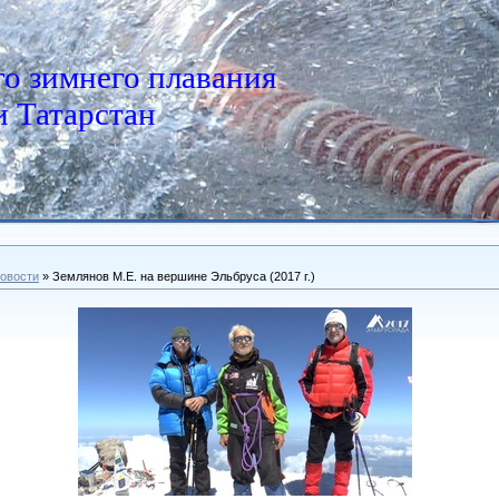
о зимнего плавания
 Татарстан
овости
» Землянов М.Е. на вершине Эльбруса (2017 г.)