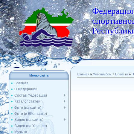
Федерация
спортивног
Республики
Главная
»
Фотоальбом
»
Новости
»
Н
Меню сайта
Главная
О Федерации
Состав Федерации
Каталог статей
Фото (на сайте)
Фото (в ВКонтакте)
Видео (на сайте)
Видео (на Youtube)
Музыка