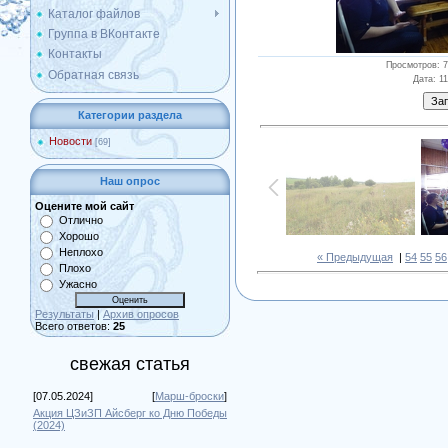
Каталог файлов
Группа в ВКонтакте
Контакты
Просмотров
: 
Обратная связь
Дата
: 1
Категории раздела
Новости
[69]
Наш опрос
Оцените мой сайт
Отлично
Хорошо
Неплохо
« Предыдущая
|
54
55
56
Плохо
Ужасно
Результаты
|
Архив опросов
Всего ответов:
25
свежая статья
[07.05.2024]
[
Марш-броски
]
Акция ЦЗиЗП Айсберг ко Дню Победы
(2024)