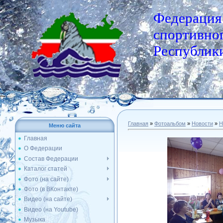
Федерация
спортивног
Республики
Главная
»
Фотоальбом
»
Новости
»
Н
Меню сайта
Главная
О Федерации
Состав Федерации
Каталог статей
Фото (на сайте)
Фото (в ВКонтакте)
Видео (на сайте)
Видео (на Youtube)
Музыка