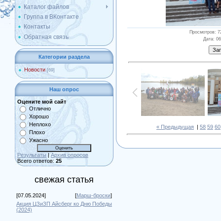
Каталог файлов
Группа в ВКонтакте
Контакты
Просмотров
: 7
Обратная связь
Дата
: 0
Категории раздела
Новости
[69]
Наш опрос
Оцените мой сайт
Отлично
Хорошо
Неплохо
« Предыдущая
|
58
59
60
Плохо
Ужасно
Результаты
|
Архив опросов
Всего ответов:
25
свежая статья
[07.05.2024]
[
Марш-броски
]
Акция ЦЗиЗП Айсберг ко Дню Победы
(2024)