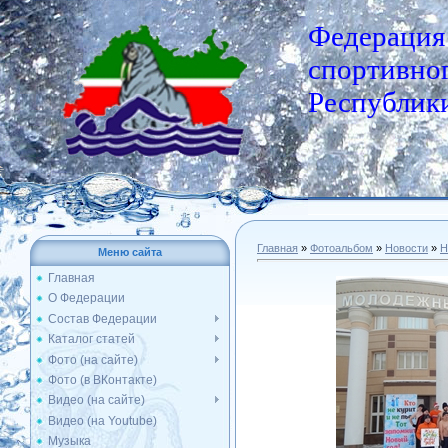
Федерация
спортивног
Республики
Главная
»
Фотоальбом
»
Новости
»
Н
Меню сайта
Главная
О Федерации
Состав Федерации
Каталог статей
Фото (на сайте)
Фото (в ВКонтакте)
Видео (на сайте)
Видео (на Youtube)
Музыка