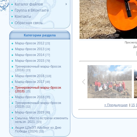
Каталог файлов
Группа в ВКонтакте
Контакты
Обратная связь
Категории раздела
Просмот
Марш-бросок 2012
[23]
Да
Марш-бросок 2013
[24]
Марш-бросок 2014
[77]
Марш-бросок 2015
[79]
Тренировочный марш-бросок
(2016)
[23]
Марш-бросок 2016
[118]
Марш-бросок 2017
[46]
Тренировочный марш-бросок
(2018)
[25]
Марш-бросок 2018
[35]
Тренировочный марш-бросок
« Предыдущая
|
15
(2019)
[22]
Марш-бросок 2019
[60]
Смычка. Место встречи изменить
нельзя. 2021.
[15]
Акция ЦЗиЗП Айсберг ко Дню
Победы (2024)
[22]