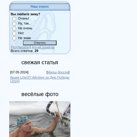
Наш опрос
Вы любите зиму?
Очень!
Ну, так...
Не очень
Нет
Не знаю
Результаты
|
Архив опросов
Всего ответов:
29
свежая статья
[07.05.2024]
[
Марш-броски
]
Акция ЦЗиЗП Айсберг ко Дню Победы
(2024)
весёлые фото