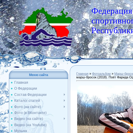
Федерация
спортивног
Республики
Главная
»
Фотоальбом
»
Марш-броск
Меню сайта
марш-бросок (2018). Поёт Фарида О
Главная
О Федерации
Состав Федерации
Каталог статей
Фото (на сайте)
Фото (в ВКонтакте)
Видео (на сайте)
Видео (на Youtube)
Музыка