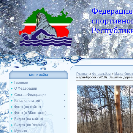
Федерация
спортивног
Республики
Главная
»
Фотоальбом
»
Марш-броск
Меню сайта
марш-бросок (2018). Защитим дерев
Главная
О Федерации
Состав Федерации
Каталог статей
Фото (на сайте)
Фото (в ВКонтакте)
Видео (на сайте)
Видео (на Youtube)
Музыка