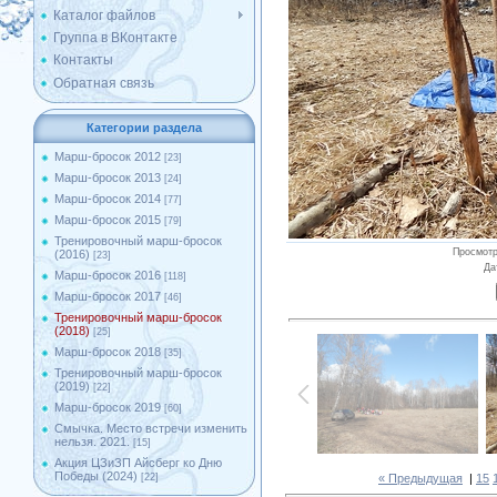
Каталог файлов
Группа в ВКонтакте
Контакты
Обратная связь
Категории раздела
Марш-бросок 2012
[23]
Марш-бросок 2013
[24]
Марш-бросок 2014
[77]
Марш-бросок 2015
[79]
Тренировочный марш-бросок
Просмот
(2016)
[23]
Да
Марш-бросок 2016
[118]
Марш-бросок 2017
[46]
Тренировочный марш-бросок
(2018)
[25]
Марш-бросок 2018
[35]
Тренировочный марш-бросок
(2019)
[22]
Марш-бросок 2019
[60]
Смычка. Место встречи изменить
нельзя. 2021.
[15]
Акция ЦЗиЗП Айсберг ко Дню
Победы (2024)
« Предыдущая
|
15
[22]