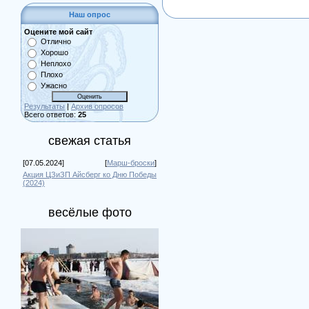
Наш опрос
Оцените мой сайт
Отлично
Хорошо
Неплохо
Плохо
Ужасно
Результаты
|
Архив опросов
Всего ответов:
25
свежая статья
[07.05.2024]
[
Марш-броски
]
Акция ЦЗиЗП Айсберг ко Дню Победы
(2024)
весёлые фото