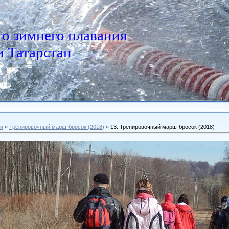
о зимнего плавания
 Татарстан
и
»
Тренировочный марш-бросок (2018)
» 13. Тренировочный марш-бросок (2018)