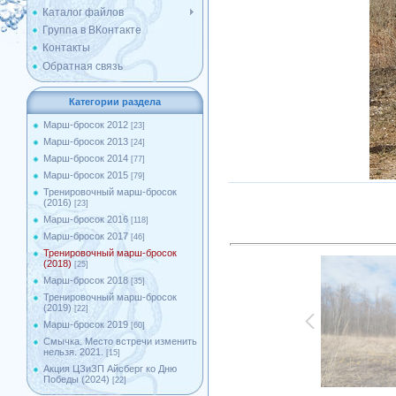
Каталог файлов
Группа в ВКонтакте
Контакты
Обратная связь
Категории раздела
Марш-бросок 2012
[23]
Марш-бросок 2013
[24]
Марш-бросок 2014
[77]
Марш-бросок 2015
[79]
Тренировочный марш-бросок
(2016)
[23]
Марш-бросок 2016
[118]
Марш-бросок 2017
[46]
Тренировочный марш-бросок
(2018)
[25]
Марш-бросок 2018
[35]
Тренировочный марш-бросок
(2019)
[22]
Марш-бросок 2019
[60]
Смычка. Место встречи изменить
нельзя. 2021.
[15]
Акция ЦЗиЗП Айсберг ко Дню
Победы (2024)
[22]