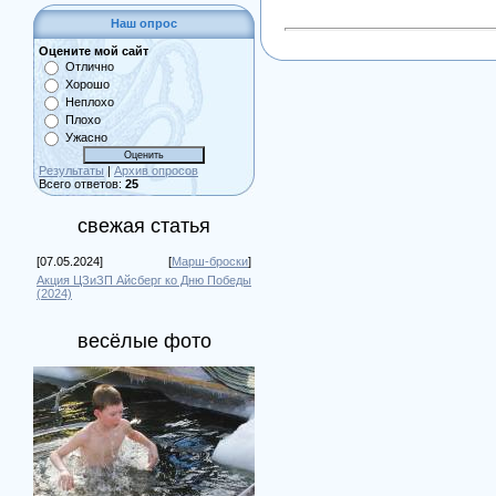
Наш опрос
Оцените мой сайт
Отлично
Хорошо
Неплохо
Плохо
Ужасно
Результаты
|
Архив опросов
Всего ответов:
25
свежая статья
[07.05.2024]
[
Марш-броски
]
Акция ЦЗиЗП Айсберг ко Дню Победы
(2024)
весёлые фото