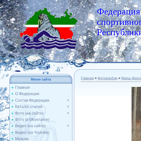
Федерация
спортивног
Республики
Главная
»
Фотоальбом
»
Марш-броск
Меню сайта
Главная
О Федерации
Состав Федерации
Каталог статей
Фото (на сайте)
Фото (в ВКонтакте)
Видео (на сайте)
Видео (на Youtube)
Музыка