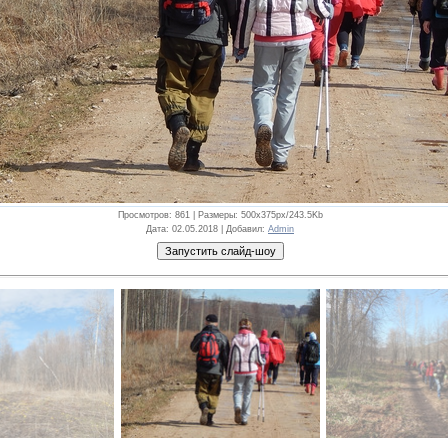
Просмотров
: 861 |
Размеры
: 500x375px/243.5Kb
Дата
: 02.05.2018 |
Добавил
:
Admin