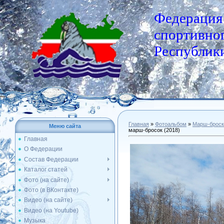
Федерация
спортивног
Республики
Главная
»
Фотоальбом
»
Марш-броск
Меню сайта
марш-бросок (2018)
Главная
О Федерации
Состав Федерации
Каталог статей
Фото (на сайте)
Фото (в ВКонтакте)
Видео (на сайте)
Видео (на Youtube)
Музыка