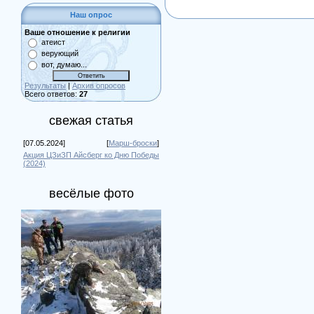
Наш опрос
Ваше отношение к религии
атеист
верующий
вот, думаю...
Результаты
|
Архив опросов
Всего ответов:
27
свежая статья
[07.05.2024]
[
Марш-броски
]
Акция ЦЗиЗП Айсберг ко Дню Победы
(2024)
весёлые фото