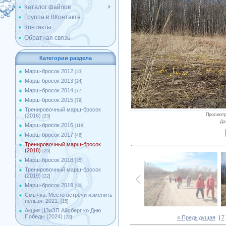
Каталог файлов
Группа в ВКонтакте
Контакты
Обратная связь
Категории раздела
Марш-бросок 2012
[23]
Марш-бросок 2013
[24]
Марш-бросок 2014
[77]
Марш-бросок 2015
[79]
Тренировочный марш-бросок
Просмот
(2016)
[23]
Да
Марш-бросок 2016
[118]
Марш-бросок 2017
[46]
Тренировочный марш-бросок
(2018)
[25]
Марш-бросок 2018
[35]
Тренировочный марш-бросок
(2019)
[22]
Марш-бросок 2019
[60]
Смычка. Место встречи изменить
нельзя. 2021.
[15]
Акция ЦЗиЗП Айсберг ко Дню
Победы (2024)
« Предыдущая
|
7
[22]