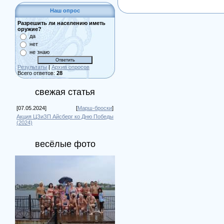
Наш опрос
Разрешить ли населению иметь
оружие?
да
нет
не знаю
Результаты
|
Архив опросов
Всего ответов:
28
свежая статья
[07.05.2024]
[
Марш-броски
]
Акция ЦЗиЗП Айсберг ко Дню Победы
(2024)
весёлые фото