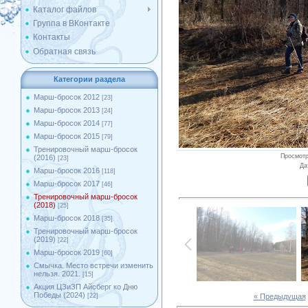
Каталог файлов
Группа в ВКонтакте
Контакты
Обратная связь
Категории раздела
Марш-бросок 2012
[23]
Марш-бросок 2013
[24]
Марш-бросок 2014
[77]
Марш-бросок 2015
[79]
Тренировочный марш-бросок
Просмот
(2016)
[23]
Да
Марш-бросок 2016
[118]
Марш-бросок 2017
[46]
Тренировочный марш-бросок
(2018)
[25]
Марш-бросок 2018
[35]
Тренировочный марш-бросок
(2019)
[22]
Марш-бросок 2019
[60]
Смычка. Место встречи изменить
нельзя. 2021.
[15]
Акция ЦЗиЗП Айсберг ко Дню
Победы (2024)
« Предыдущая
[22]