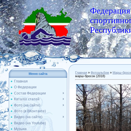
Федерация
спортивног
Республики
Главная
»
Фотоальбом
»
Марш-броск
Меню сайта
марш-бросок (2018)
Главная
О Федерации
Состав Федерации
Каталог статей
Фото (на сайте)
Фото (в ВКонтакте)
Видео (на сайте)
Видео (на Youtube)
Музыка