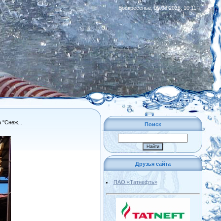
Воскресенье, 09.08.2026, 10:11
|
RSS
''Снеж...
Поиск
Друзья сайта
ПАО «Татнефть»