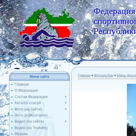
Федерация
спортивног
Республики
Главная
»
Фотоальбом
»
Марш-броск
Меню сайта
Главная
О Федерации
Состав Федерации
Каталог статей
Фото (на сайте)
Фото (в ВКонтакте)
Видео (на сайте)
Видео (на Youtube)
Музыка