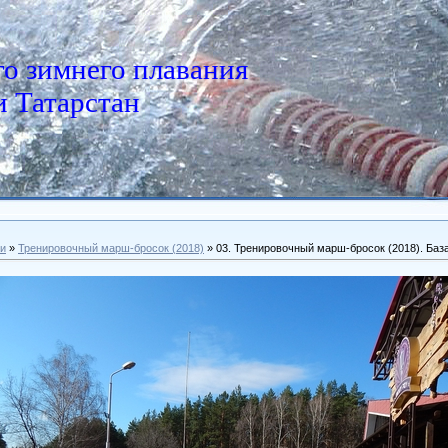
о зимнего плавания
 Татарстан
и
»
Тренировочный марш-бросок (2018)
» 03. Тренировочный марш-бросок (2018). База 