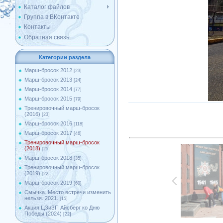
Каталог файлов
Группа в ВКонтакте
Контакты
Обратная связь
Категории раздела
Марш-бросок 2012
[23]
Марш-бросок 2013
[24]
Марш-бросок 2014
[77]
Марш-бросок 2015
[79]
Тренировочный марш-бросок
(2016)
[23]
Марш-бросок 2016
[118]
Марш-бросок 2017
[46]
Тренировочный марш-бросок
(2018)
[25]
Марш-бросок 2018
[35]
Тренировочный марш-бросок
(2019)
[22]
Марш-бросок 2019
[60]
Смычка. Место встречи изменить
нельзя. 2021.
[15]
Акция ЦЗиЗП Айсберг ко Дню
Победы (2024)
[22]