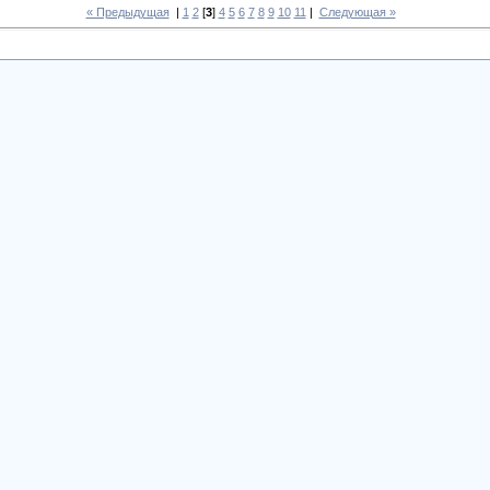
« Предыдущая
|
1
2
[
3
]
4
5
6
7
8
9
10
11
|
Следующая »