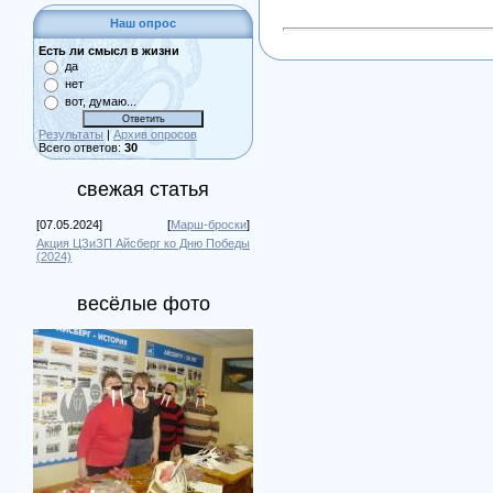
Наш опрос
Есть ли смысл в жизни
да
нет
вот, думаю...
Результаты
|
Архив опросов
Всего ответов:
30
свежая статья
[07.05.2024]
[
Марш-броски
]
Акция ЦЗиЗП Айсберг ко Дню Победы
(2024)
весёлые фото