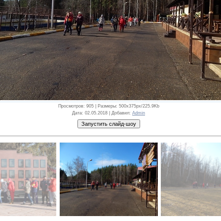
Просмотров
: 905 |
Размеры
: 500x375px/225.9Kb
Дата
: 02.05.2018 |
Добавил
:
Admin