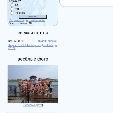
оружие?
да
нет
не знаю
Результаты
|
Архив опросов
Всего ответов:
28
свежая статья
[07.05.2024]
[
Марш-броски
]
Акция ЦЗиЗП Айсберг ко Дню Победы
(2024)
весёлые фото
[
Весёлые фото
]