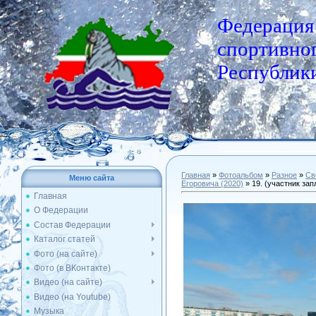
Федерация
спортивног
Республики
Главная
»
Фотоальбом
»
Разное
»
Св
Меню сайта
Егоровича (2020)
» 19. (участник за
Главная
О Федерации
Состав Федерации
Каталог статей
Фото (на сайте)
Фото (в ВКонтакте)
Видео (на сайте)
Видео (на Youtube)
Музыка