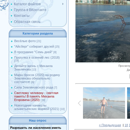
Каталог файлов
Группа в ВКонтакте
Контакты
Обратная связь
Категории раздела
Весёлые фото
[21]
"Айсберг" собирает друзей
[25]
В программе "Семь дней"
[8]
Прогулка в осенний лес (2018)
[19]
Делайте жизнь с Михаила
Просмот
Землянова
[13]
Да
Марш-бросок (2020) на родину
Землянова обязательно
состоится!
[6]
Сила Земляновского рода
[7]
Светлому человеку - светлая
память! В память Михаила
Егоровича (2020)
[36]
Новогодние каникулы
альметьевских моржей (2021)
[10]
Наш опрос
« Предыдущая
|
18
Разрешить ли населению иметь