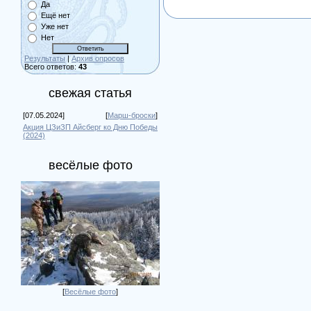
Да
Ещё нет
Уже нет
Нет
Результаты
|
Архив опросов
Всего ответов:
43
свежая статья
[07.05.2024]
[
Марш-броски
]
Акция ЦЗиЗП Айсберг ко Дню Победы
(2024)
весёлые фото
[
Весёлые фото
]