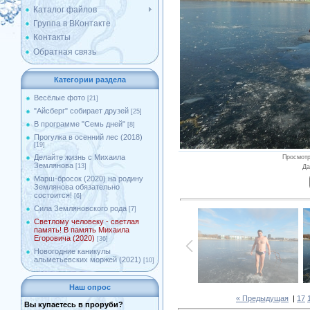
Каталог файлов
Группа в ВКонтакте
Контакты
Обратная связь
Категории раздела
Весёлые фото
[21]
"Айсберг" собирает друзей
[25]
В программе "Семь дней"
[8]
Прогулка в осенний лес (2018)
[19]
Делайте жизнь с Михаила
Просмот
Землянова
[13]
Да
Марш-бросок (2020) на родину
Землянова обязательно
состоится!
[6]
Сила Земляновского рода
[7]
Светлому человеку - светлая
память! В память Михаила
Егоровича (2020)
[36]
Новогодние каникулы
альметьевских моржей (2021)
[10]
Наш опрос
« Предыдущая
|
17
Вы купаетесь в проруби?