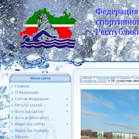
Федерация
спортивног
Республики
Главная
»
Фотоальбом
»
Разное
»
Св
Меню сайта
Егоровича (2020)
» 18. (участник за
Главная
О Федерации
Состав Федерации
Каталог статей
Фото (на сайте)
Фото (в ВКонтакте)
Видео (на сайте)
Видео (на Youtube)
Музыка