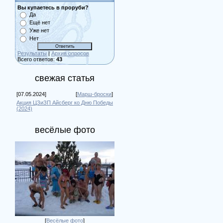
Вы купаетесь в проруби?
Да
Ещё нет
Уже нет
Нет
Результаты
|
Архив опросов
Всего ответов:
43
свежая статья
[07.05.2024]
[
Марш-броски
]
Акция ЦЗиЗП Айсберг ко Дню Победы
(2024)
весёлые фото
[
Весёлые фото
]