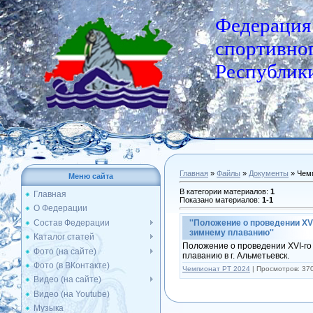
Федерация
спортивног
Республики
Главная
»
Файлы
»
Документы
» Чем
Меню сайта
В категории материалов
:
1
Главная
Показано материалов
:
1-1
О Федерации
Состав Федерации
''Положение о проведении XV
зимнему плаванию''
Каталог статей
Положение о проведении XVI-го
Фото (на сайте)
плаванию в г. Альметьевск.
Фото (в ВКонтакте)
Чемпионат РТ 2024
|
Просмотров:
37
Видео (на сайте)
Видео (на Youtube)
Музыка