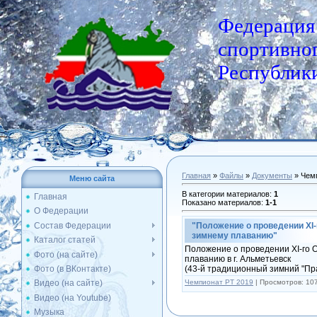
Федерация
спортивног
Республики
Главная
»
Файлы
»
Документы
» Чем
Меню сайта
В категории материалов
:
1
Главная
Показано материалов
:
1-1
О Федерации
Состав Федерации
"Положение о проведении ХI-
зимнему плаванию"
Каталог статей
Положение о проведении ХI-го 
Фото (на сайте)
плаванию в г. Альметьевск
Фото (в ВКонтакте)
(43-й традиционный зимний "Пр
Чемпионат РТ 2019
|
Просмотров:
10
Видео (на сайте)
Видео (на Youtube)
Музыка