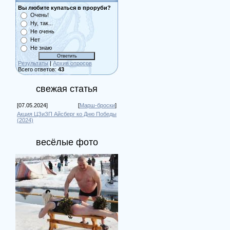
Вы любите купаться в проруби?
Очень!
Ну, так...
Не очень
Нет
Не знаю
Результаты
|
Архив опросов
Всего ответов:
43
свежая статья
[07.05.2024]
[
Марш-броски
]
Акция ЦЗиЗП Айсберг ко Дню Победы
(2024)
весёлые фото