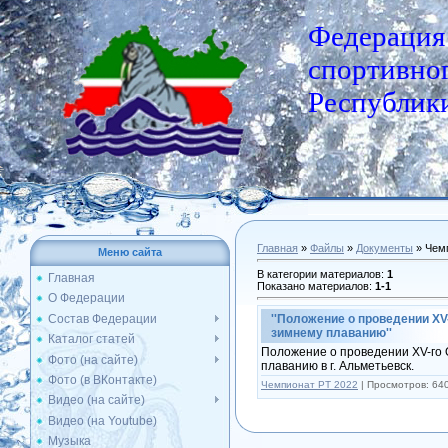
Федерация
спортивног
Республики
Главная
»
Файлы
»
Документы
» Чем
Меню сайта
В категории материалов
:
1
Главная
Показано материалов
:
1-1
О Федерации
Состав Федерации
''Положение о проведении ХV
зимнему плаванию''
Каталог статей
Положение о проведении ХV-го 
Фото (на сайте)
плаванию в г. Альметьевск.
Фото (в ВКонтакте)
Чемпионат РТ 2022
|
Просмотров:
64
Видео (на сайте)
Видео (на Youtube)
Музыка