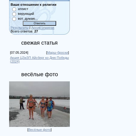
Ваше отношение к религии
атеист
верующий
вот, думаю...
Результаты
|
Архив опросов
Всего ответов:
27
свежая статья
[07.05.2024]
[
Марш-броски
]
Акция ЦЗиЗП Айсберг ко Дню Победы
(2024)
весёлые фото
[
Весёлые фото
]