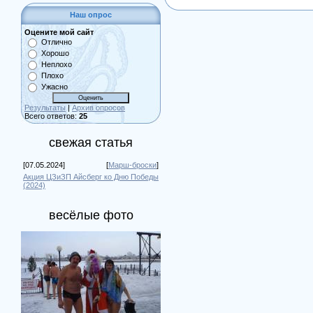
Наш опрос
Оцените мой сайт
Отлично
Хорошо
Неплохо
Плохо
Ужасно
Результаты
|
Архив опросов
Всего ответов:
25
свежая статья
[07.05.2024]
[
Марш-броски
]
Акция ЦЗиЗП Айсберг ко Дню Победы
(2024)
весёлые фото