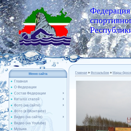
Федерация
спортивног
Республики
Главная
»
Фотоальбом
»
Марш-броск
Меню сайта
Главная
О Федерации
Состав Федерации
Каталог статей
Фото (на сайте)
Фото (в ВКонтакте)
Видео (на сайте)
Видео (на Youtube)
Музыка