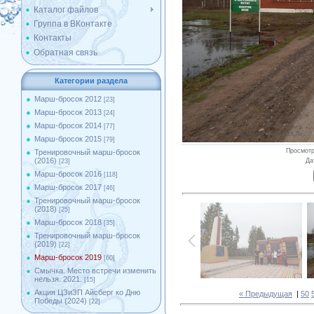
Каталог файлов
Группа в ВКонтакте
Контакты
Обратная связь
Категории раздела
Марш-бросок 2012
[23]
Марш-бросок 2013
[24]
Марш-бросок 2014
[77]
Марш-бросок 2015
[79]
Просмот
Тренировочный марш-бросок
(2016)
Да
[23]
Марш-бросок 2016
[118]
Марш-бросок 2017
[46]
Тренировочный марш-бросок
(2018)
[25]
Марш-бросок 2018
[35]
Тренировочный марш-бросок
(2019)
[22]
Марш-бросок 2019
[60]
Смычка. Место встречи изменить
нельзя. 2021.
[15]
Акция ЦЗиЗП Айсберг ко Дню
« Предыдущая
|
50
Победы (2024)
[22]