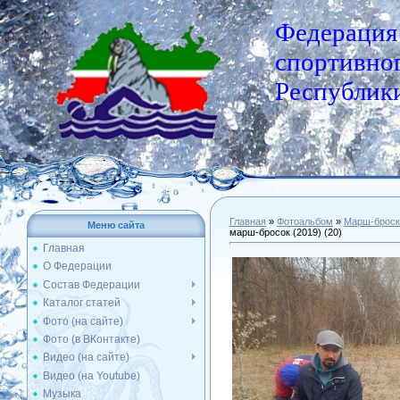
Федерация
спортивног
Республики
Главная
»
Фотоальбом
»
Марш-броск
Меню сайта
марш-бросок (2019) (20)
Главная
О Федерации
Состав Федерации
Каталог статей
Фото (на сайте)
Фото (в ВКонтакте)
Видео (на сайте)
Видео (на Youtube)
Музыка