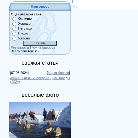
Наш опрос
Оцените мой сайт
Отлично
Хорошо
Неплохо
Плохо
Ужасно
Результаты
|
Архив опросов
Всего ответов:
25
свежая статья
[07.05.2024]
[
Марш-броски
]
Акция ЦЗиЗП Айсберг ко Дню Победы
(2024)
весёлые фото