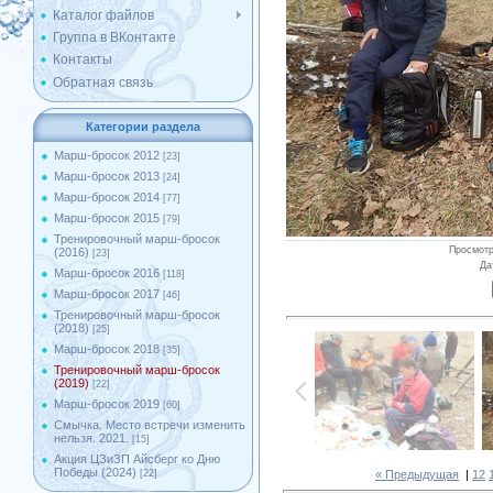
Каталог файлов
Группа в ВКонтакте
Контакты
Обратная связь
Категории раздела
Марш-бросок 2012
[23]
Марш-бросок 2013
[24]
Марш-бросок 2014
[77]
Марш-бросок 2015
[79]
Тренировочный марш-бросок
Просмот
(2016)
[23]
Да
Марш-бросок 2016
[118]
Марш-бросок 2017
[46]
Тренировочный марш-бросок
(2018)
[25]
Марш-бросок 2018
[35]
Тренировочный марш-бросок
(2019)
[22]
Марш-бросок 2019
[60]
Смычка. Место встречи изменить
нельзя. 2021.
[15]
Акция ЦЗиЗП Айсберг ко Дню
Победы (2024)
« Предыдущая
|
12
[22]