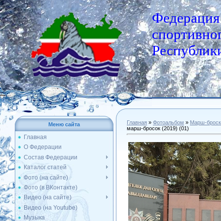
Федерация
спортивног
Республики
Главная
»
Фотоальбом
»
Марш-броск
Меню сайта
марш-бросок (2019) (01)
Главная
О Федерации
Состав Федерации
Каталог статей
Фото (на сайте)
Фото (в ВКонтакте)
Видео (на сайте)
Видео (на Youtube)
Музыка