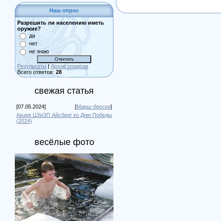
Наш опрос
Разрешить ли населению иметь
оружие?
да
нет
не знаю
Результаты
|
Архив опросов
Всего ответов:
28
свежая статья
[07.05.2024]
[
Марш-броски
]
Акция ЦЗиЗП Айсберг ко Дню Победы
(2024)
весёлые фото