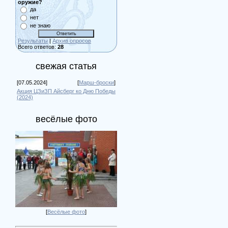
оружие?
да
нет
не знаю
Результаты
|
Архив опросов
Всего ответов:
28
свежая статья
[07.05.2024]
[
Марш-броски
]
Акция ЦЗиЗП Айсберг ко Дню Победы
(2024)
весёлые фото
[
Весёлые фото
]