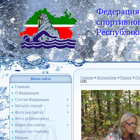
Федерация
спортивног
Республики
Главная
»
Фотоальбом
»
Разное
»
Пр
Меню сайта
(18)
Главная
О Федерации
Состав Федерации
Каталог статей
Фото (на сайте)
Фото (в ВКонтакте)
Видео (на сайте)
Видео (на Youtube)
Музыка