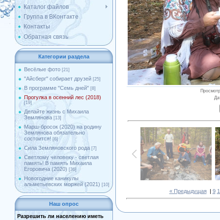
Каталог файлов
Группа в ВКонтакте
Контакты
Обратная связь
Категории раздела
Весёлые фото
[21]
"Айсберг" собирает друзей
[25]
В программе "Семь дней"
[8]
Просмот
Прогулка в осенний лес (2018)
Да
[19]
Делайте жизнь с Михаила
Землянова
[13]
Марш-бросок (2020) на родину
Землянова обязательно
состоится!
[6]
Сила Земляновского рода
[7]
Светлому человеку - светлая
память! В память Михаила
Егоровича (2020)
[36]
Новогодние каникулы
альметьевских моржей (2021)
[10]
« Предыдущая
|
9
1
Наш опрос
Разрешить ли населению иметь