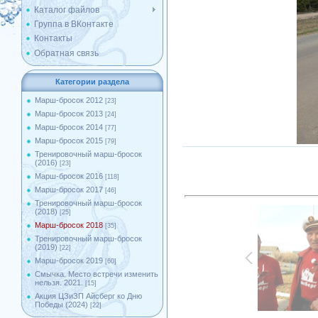
Каталог файлов
Группа в ВКонтакте
Контакты
Обратная связь
Категории раздела
Марш-бросок 2012
[23]
Марш-бросок 2013
[24]
Марш-бросок 2014
[77]
Марш-бросок 2015
[79]
Тренировочный марш-бросок
(2016)
[23]
Марш-бросок 2016
[118]
Марш-бросок 2017
[46]
Тренировочный марш-бросок
(2018)
[25]
Марш-бросок 2018
[35]
Тренировочный марш-бросок
(2019)
[22]
Марш-бросок 2019
[60]
Смычка. Место встречи изменить
нельзя. 2021.
[15]
Акция ЦЗиЗП Айсберг ко Дню
Победы (2024)
[22]