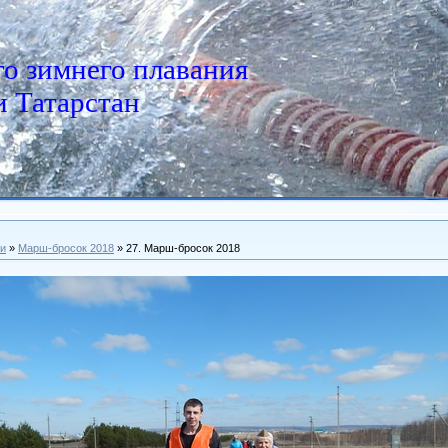
о зимнего плавания
 Татарстан
и
»
Марш-бросок 2018
» 27. Марш-бросок 2018