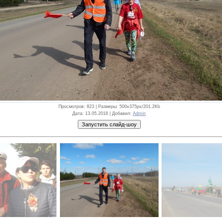
Просмотров
: 823 |
Размеры
: 500x375px/201.2Kb
Дата
: 13.05.2018 |
Добавил
:
Admin