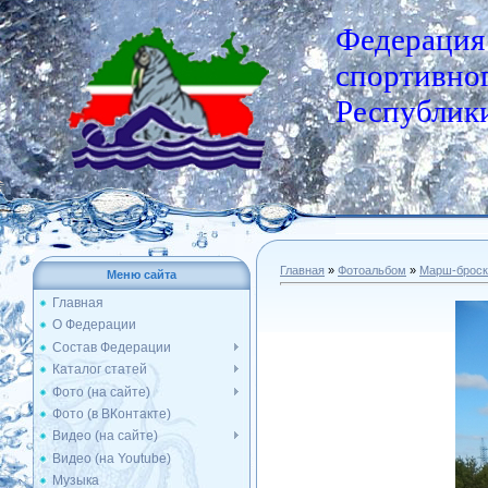
Федерация
спортивног
Республики
Главная
»
Фотоальбом
»
Марш-броск
Меню сайта
Главная
О Федерации
Состав Федерации
Каталог статей
Фото (на сайте)
Фото (в ВКонтакте)
Видео (на сайте)
Видео (на Youtube)
Музыка