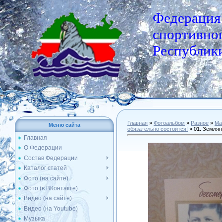
Федерация
спортивног
Республики
Главная
»
Фотоальбом
»
Разное
»
Ма
Меню сайта
обязательно состоится!
» 01. Земля
Главная
О Федерации
Состав Федерации
Каталог статей
Фото (на сайте)
Фото (в ВКонтакте)
Видео (на сайте)
Видео (на Youtube)
Музыка