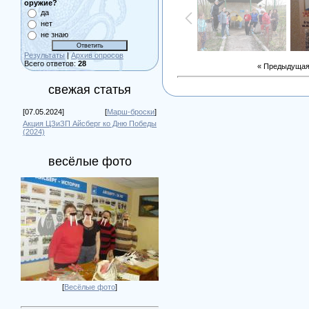
оружие?
да
нет
не знаю
Результаты
|
Архив опросов
Всего ответов:
28
« Предыдуща
свежая статья
[07.05.2024]
[
Марш-броски
]
Акция ЦЗиЗП Айсберг ко Дню Победы
(2024)
весёлые фото
[
Весёлые фото
]