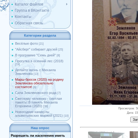
Каталог файлов
Группа в ВКонтакте
Контакты
Обратная связь
Категории раздела
Весёлые фото
[21]
"Айсберг" собирает друзей
[25]
В программе "Семь дней"
[8]
Прогулка в осенний лес (2018)
[19]
Делайте жизнь с Михаила
Землянова
[13]
Марш-бросок (2020) на родину
Землянова обязательно
состоится!
[6]
Сила Земляновского рода
[7]
Светлому человеку - светлая
память! В память Михаила
Егоровича (2020)
[36]
Просмотров
: 5
Новогодние каникулы
Дата
: 1
альметьевских моржей (2021)
[10]
Наш опрос
Разрешить ли населению иметь