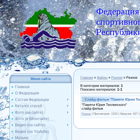
Федерация
спортивног
Республики
Главная
»
Файлы
»
Разное
» Разное
Меню сайта
В категории материалов
:
1
Главная
Показано материалов
:
1-1
О Федерации
Состав Федерации
Слайд-фильм "Памяти Юрия Те
"Памяти Юрия Теплинского"
Каталог статей
слайд-фильм
Фото (на сайте)
Разное
|
Просмотров:
1310
|
Загрузок:
627
Фото (в ВКонтакте)
Видео (на сайте)
Видео (на Youtube)
Музыка