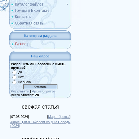
Каталог файлов
Группа в ВКонтакте
Контакты
Обратная связь
Категории раздела
Разное
[1]
Наш опрос
Разрешить ли населению иметь
оружие?
да
нет
не знаю
Результаты
|
Архив опросов
Всего ответов:
28
свежая статья
[07.05.2024]
[
Марш-броски
]
Акция ЦЗиЗП Айсберг ко Дню Победы
(2024)