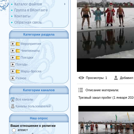
Каталог файлов
Группа в ВКонтакте
Контакты
Обратная связь
Категории раздела
Мероприятия
Чемпионаты
Поездки
Походы
Марш-броски
Просмотры
: 1
Добавил
Разное
Описание материала
:
Категории каналов
Трезвый закал пробег (1 января 202
Все каналы
Каналы пользователей
Наш опрос
Ваше отношение к религии
атеист