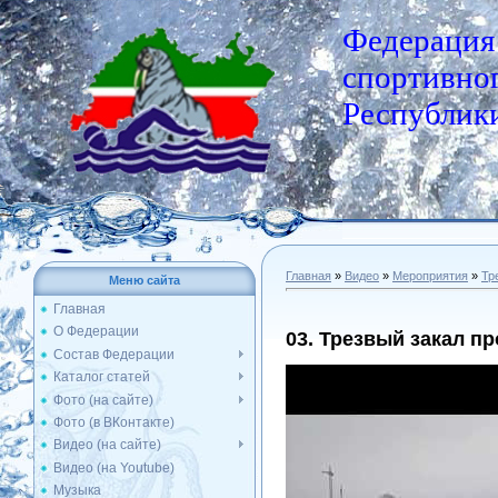
Федерация
спортивног
Республики
Главная
»
Видео
»
Мероприятия
»
Тр
Меню сайта
Главная
О Федерации
03. Трезвый закал пр
Состав Федерации
Каталог статей
Фото (на сайте)
Фото (в ВКонтакте)
Видео (на сайте)
Видео (на Youtube)
Музыка