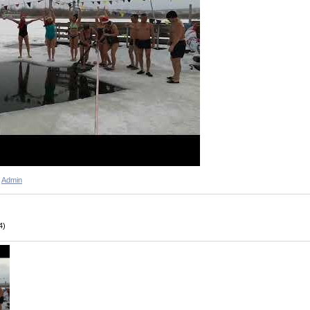
:
Admin
4)