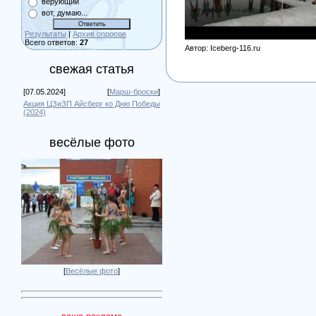
верующий
вот, думаю...
Результаты
|
Архив опросов
Всего ответов:
27
Автор
: Iceberg-116.ru
свежая статья
[07.05.2024]
[
Марш-броски
]
Акция ЦЗиЗП Айсберг ко Дню Победы
(2024)
весёлые фото
[
Весёлые фото
]