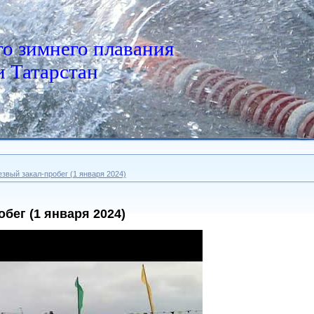
о зимнего плавания
 Татарстан
езвый закал-пробег (1 января 2024)
обег (1 января 2024)