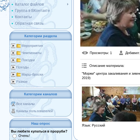
Каталог файлов
Группа в ВКонтакте
Контакты
Обратная связь
Категории раздела
Мероприятия
Просмотры
: 1
Добавил
Чемпионаты
Поездки
Описание материала
:
Походы
"Моржи" центра закаливания и зимн
Марш-броски
2019)
Разное
Категории каналов
Все каналы
Каналы пользователей
Наш опрос
Язык
: Русский
Вы любите купаться в проруби?
Очень!