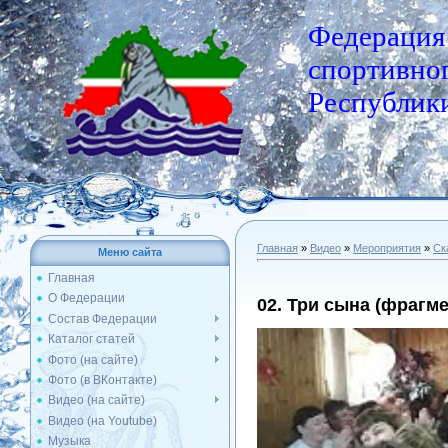
Федерация
спортивног
Республики
Главная
»
Видео
»
Мероприятия
»
Ск
Меню сайта
Главная
О Федерации
02. Три сына (фрагме
Состав Федерации
Каталог статей
Фото (на сайте)
Фото (в ВКонтакте)
Видео (на сайте)
Видео (на Youtube)
Музыка