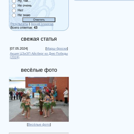
Ну, так...
Не очень
Нет
Не знаю
Результаты
|
Архив опросов
Всего ответов:
43
свежая статья
[07.05.2024]
[
Марш-броски
]
Акция ЦЗиЗП Айсберг ко Дню Победы
(2024)
весёлые фото
[
Весёлые фото
]