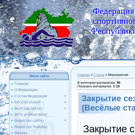
Федерация
спортивног
Республики
Главная
»
Статьи
» Мероприятия
Меню сайта
В категории материалов
:
40
Главная
Показано материалов
:
1-10
О Федерации
Состав Федерации
Закрытие сез
Каталог статей
(Весёлые ст
Фото (на сайте)
Фото (в ВКонтакте)
Видео (на сайте)
Закрытие с
Видео (на Youtube)
Музыка