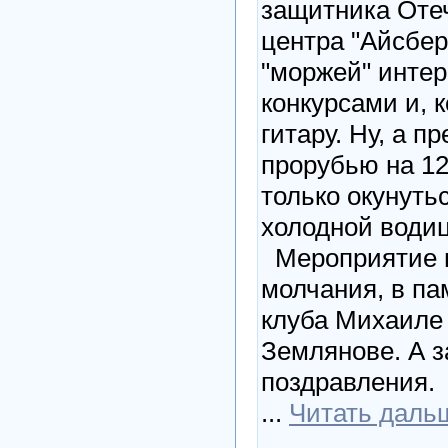
защитника Отеч
центра "Айсбер
"моржей" инте
конкурсами и, 
гитару. Ну, а п
прорубью на 12
только окунутьс
холодной водиц
Мероприятие н
молчания, в па
клуба Михаиле
Землянове. А 
поздравления.
...
Читать даль