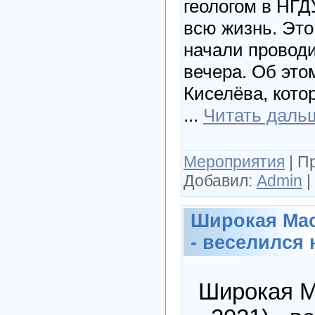
геологом в НГ
всю жизнь. Это
начали провод
вечера. Об эт
Киселёва, кото
...
Читать даль
Мероприятия
|
П
Добавил:
Admin
|
Широкая Мас
- веселился
Широкая М