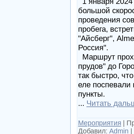
1 января 2024 
большой скорос
проведения сов
пробега, встрет
"Айсберг", Alm
Россия".
Маршрут прохо
прудов" до Гор
так быстро, чт
еле поспевали
пункты.
...
Читать даль
Мероприятия
|
П
Добавил:
Admin
|