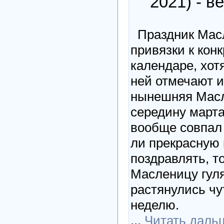
2021) - в
Праздник Масл
привязки к конк
календаре, хот
ней отмечают 
нынешняя Масл
середину марта
вообще совпал 
ли прекрасную
поздравлять, т
Масленицу гул
растянулись чу
неделю.
...
Читать даль