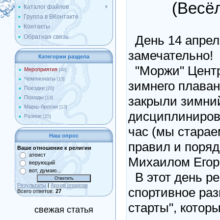
(Весё
Каталог файлов
Группа в ВКонтакте
Контакты
День 14 апрел
Обратная связь
замечательно!
Категории раздела
"Моржи" Центр
Мероприятия
[40]
Чемпионаты
[13]
зимнего плава
Поездки
[20]
закрыли зимни
Походы
[13]
Марш-броски
[13]
дисциплиниров
Разное
[15]
час (мы стара
Наш опрос
правил и поряд
Ваше отношение к религии
атеист
Михаилом Егор
верующий
вот, думаю...
В этот день р
Результаты
|
Архив опросов
спортивное ра
Всего ответов:
27
старты", котор
свежая статья