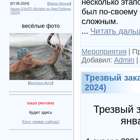
несколько этап
[07.05.2024]
[
Марш-броски
]
Акция ЦЗиЗП Айсберг ко Дню Победы
был по-своему
(2024)
сложным.
весёлые фото
...
Читать даль
Мероприятия
|
П
Добавил:
Admin
|
Трезвый зака
[
Весёлые фото
]
2024)
ваша реклама
Трезвый з
будет здесь
янв
Хочу прямо сейчас!