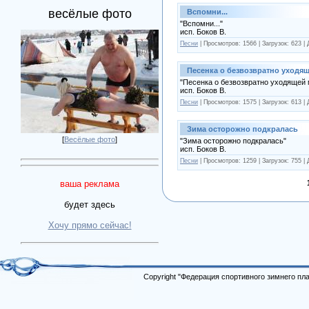
весёлые фото
Вспомни...
"Вспомни..."
исп. Боков В.
Песни
|
Просмотров:
1566
|
Загрузок:
623
|
Песенка о безвозвратно уходя
"Песенка о безвозвратно уходящей
исп. Боков В.
Песни
|
Просмотров:
1575
|
Загрузок:
613
|
Зима осторожно подкралась
[
Весёлые фото
]
"Зима осторожно подкралась"
исп. Боков В.
Песни
|
Просмотров:
1259
|
Загрузок:
755
|
ваша реклама
будет здесь
Хочу прямо сейчас!
Copyright "Федерация спортивного зимнего п