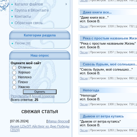
Песни
|
Просмотров:
1295
|
Загрузок:
700
|
Каталог файлов
Группа в ВКонтакте
Даже книги все...
Контакты
"Даже книги все..."
исп. Боков В.
Обратная связь
Песни
|
Просмотров:
1316
|
Загрузок:
732
|
Категории раздела
Река с простым названьем Жиз
Песни
"Река с простым названьем Жизнь"
[30]
исп. Боков В.
Песни
|
Просмотров:
1357
|
Загрузок:
648
|
Наш опрос
Оцените мой сайт
Сквозь бурьян, моё солнышко..
Отлично
"Сквозь бурьян, моё солнышко..."
Хорошо
исп. Боков В.
Неплохо
Песни
|
Просмотров:
1281
|
Загрузок:
693
|
Плохо
Ужасно
Непогода
"Непогода"
Результаты
|
Архив опросов
исп. Боков В.
Всего ответов:
25
Песни
|
Просмотров:
1300
|
Загрузок:
719
|
свежая статья
Дымом от ветра кутаясь
[07.05.2024]
[
Марш-броски
]
"Дымом от ветра кутаясь"
исп. Боков В.
Акция ЦЗиЗП Айсберг ко Дню Победы
(2024)
Песни
|
Просмотров:
1263
|
Загрузок:
608
|