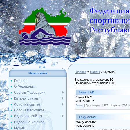
Федерация
спортивног
Республики
Главная
»
Файлы
» Музыка
Меню сайта
В разделе материалов
:
30
Главная
Показано материалов
:
1-10
О Федерации
Состав Федерации
Гимн КАИ
"Гимн КАИ"
Каталог статей
исп. Боков В.
Фото (на сайте)
Песни
|
Просмотров:
1297
|
Загрузок:
726
|
Фото (в ВКонтакте)
Видео (на сайте)
Хочу летать
Видео (на Youtube)
"Хочу летать"
исп. Боков В.
Музыка