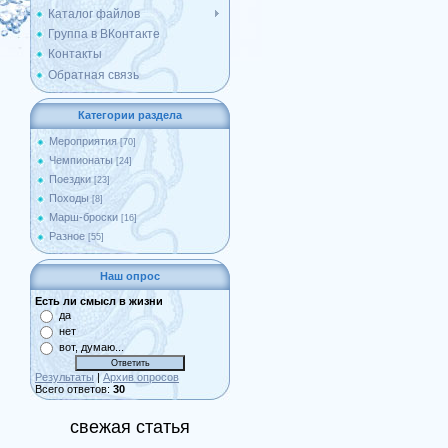
Каталог файлов
Группа в ВКонтакте
Контакты
Обратная связь
Категории раздела
Мероприятия
[70]
Чемпионаты
[24]
Поездки
[23]
Походы
[8]
Марш-броски
[16]
Разное
[55]
Наш опрос
Есть ли смысл в жизни
да
нет
вот, думаю...
Результаты
|
Архив опросов
Всего ответов:
30
свежая статья