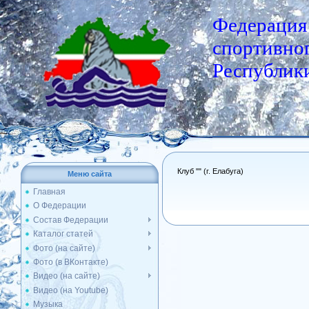
Федерация
спортивног
Республики
Клуб "" (г. Елабуга)
Меню сайта
Главная
О Федерации
Состав Федерации
Каталог статей
Фото (на сайте)
Фото (в ВКонтакте)
Видео (на сайте)
Видео (на Youtube)
Музыка