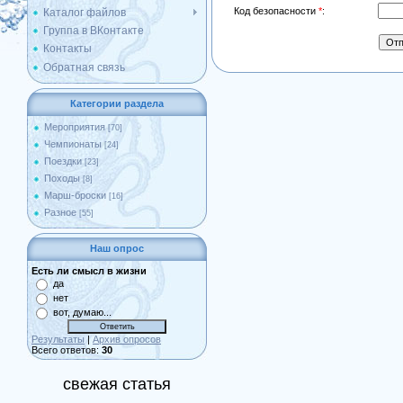
Код безопасности
*
:
Каталог файлов
Группа в ВКонтакте
Контакты
Обратная связь
Категории раздела
Мероприятия
[70]
Чемпионаты
[24]
Поездки
[23]
Походы
[8]
Марш-броски
[16]
Разное
[55]
Наш опрос
Есть ли смысл в жизни
да
нет
вот, думаю...
Результаты
|
Архив опросов
Всего ответов:
30
свежая статья