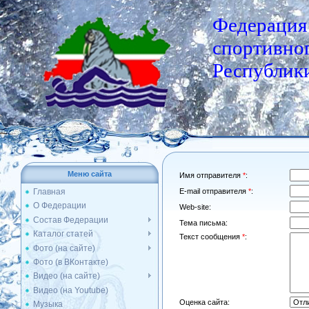
Федерация
спортивног
Республики
Меню сайта
Имя отправителя
*
:
Главная
E-mail отправителя
*
:
О Федерации
Web-site:
Состав Федерации
Тема письма:
Каталог статей
Текст сообщения
*
:
Фото (на сайте)
Фото (в ВКонтакте)
Видео (на сайте)
Видео (на Youtube)
Оценка сайта:
Музыка